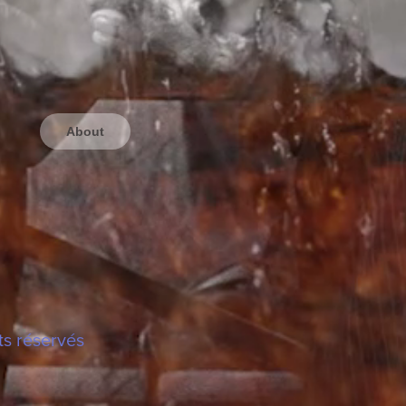
About
ts réservés